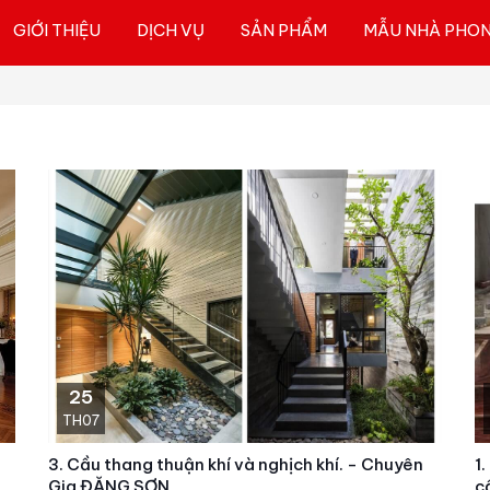
GIỚI THIỆU
DỊCH VỤ
SẢN PHẨM
MẪU NHÀ PHO
25
TH07
3. Cầu thang thuận khí và nghịch khí. - Chuyên
1
Gia ĐẶNG SƠN
c