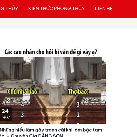
NG THỦY
KIẾN THỨC PHONG THỦY
LIÊN HỆ
24
TH07
. Những hiểu lầm gây tranh cãi khi làm bậc tam
ấp. - Chuyên Gia ĐẶNG SƠN