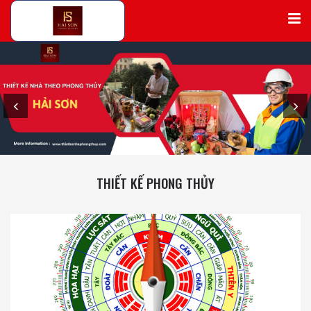
‹
›
THIẾT KẾ PHONG THỦY