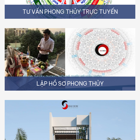
TƯ VẤN PHONG THỦY TRỰC TUYẾN
LẬP HỒ SƠ PHONG THỦY