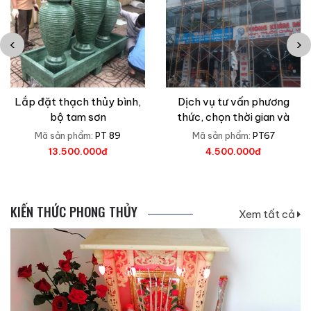
‹
›
Lắp đặt thạch thủy bình,
Dịch vụ tư vấn phương
bộ tam sơn
thức, chọn thời gian và
cúng lễ tu sửa cơ quan và
Mã sản phẩm:
PT 89
Mã sản phẩm:
PT67
doanh nghiệp
13.500.000đ
4.500.000đ
KIẾN THỨC PHONG THỦY
Xem tất cả