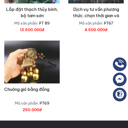
Lắp đặt thạch thủy bình,
Dịch vụ tư vấn phương
bộ tam sơn
thức, chọn thời gian và
cúng lễ tu sửa cơ quan và
Mã sản phẩm:
PT 89
Mã sản phẩm:
PT67
doanh nghiệp
13.500.000đ
4.500.000đ
Chuông gió bằng đồng
Mã sản phẩm:
PT69
250.000đ