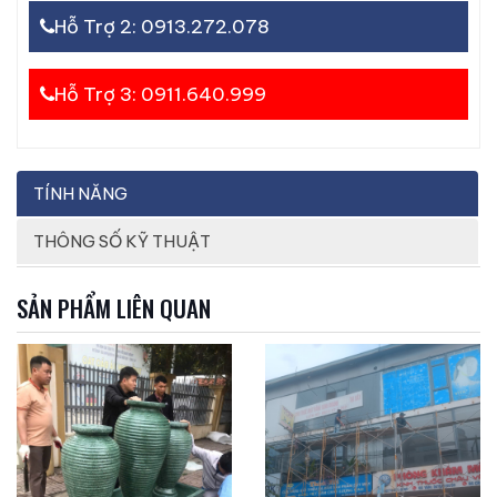
Hỗ Trợ 2: 0913.272.078
Hỗ Trợ 3: 0911.640.999
TÍNH NĂNG
THÔNG SỐ KỸ THUẬT
SẢN PHẨM LIÊN QUAN