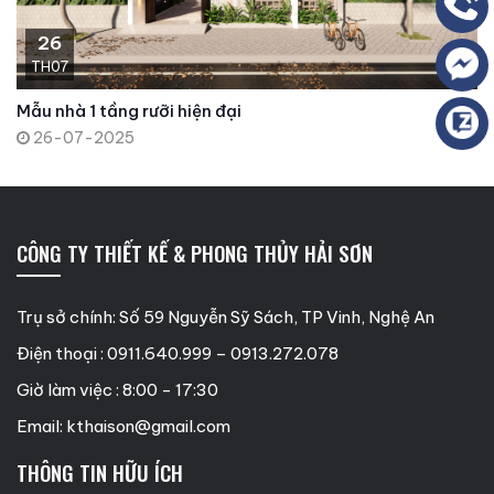
26
TH07
Mẫu nhà 1 tầng rưỡi hiện đại
26-07-2025
CÔNG TY THIẾT KẾ & PHONG THỦY HẢI SƠN
Trụ sở chính: Số 59 Nguyễn Sỹ Sách, TP Vinh, Nghệ An
Điện thoại : 0911.640.999 – 0913.272.078
Giờ làm việc : 8:00 - 17:30
Email:
kthaison@gmail.com
THÔNG TIN HỮU ÍCH