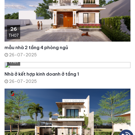
26
TH07
mẫu nhà 2 tầng 4 phòng ngủ
26-07-2025
26
TH07
Nhà ở kết hợp kinh doanh ở tầng 1
26-07-2025